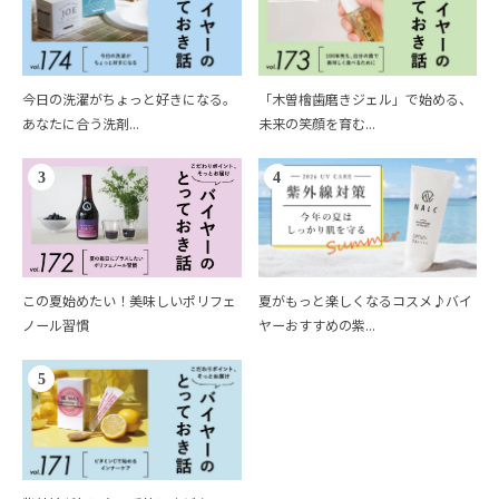
今日の洗濯がちょっと好きになる。
「木曽檜歯磨きジェル」で始める、
あなたに合う洗剤...
未来の笑顔を育む...
3
4
この夏始めたい！美味しいポリフェ
夏がもっと楽しくなるコスメ♪バイ
ノール習慣
ヤーおすすめの紫...
5