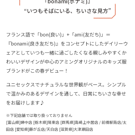
『bonami(ボナミ)』
“いつもそばにいる、ちいさな見方”
フランス語で「bon(良い)」+「ami(友だち)」＝
『bonami(良き友だち)』をコンセプトにしたデイリーウ
ェアとしていつも一緒に過ごしたくなる親しみやすくか
わいいデザインが中心のアミングオリジナルのキッズ服
ブランドがこの春デビュー！
ユニセックスでナチュラルな世界観がベース。シンプル
で温かみのあるデザインを通して、日常にちいさな幸せ
をお届けします♪
※下記店舗では取り扱っておりません
[富山県]婦中店 [栃木県]陽東店 [群馬県]高崎上中居店 / 前橋駅南店/太
田店 [愛知県]藤が丘店/天白店 [滋賀県]大津瀬田店