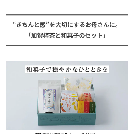
“
きちんと感”を大切にするお母
さん
に。
「加賀棒茶と和菓子のセット」