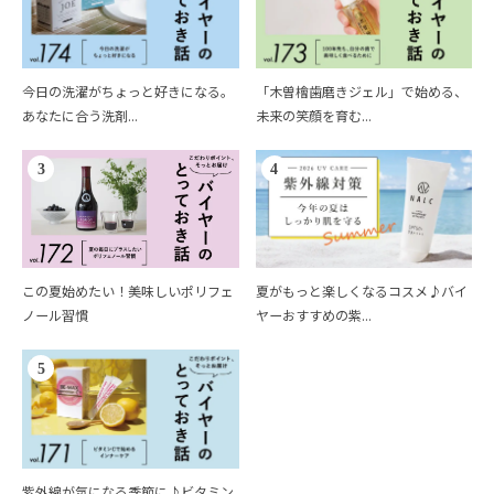
今日の洗濯がちょっと好きになる。
「木曽檜歯磨きジェル」で始める、
あなたに合う洗剤...
未来の笑顔を育む...
3
4
この夏始めたい！美味しいポリフェ
夏がもっと楽しくなるコスメ♪バイ
ノール習慣
ヤーおすすめの紫...
5
紫外線が気になる季節に♪ビタミン