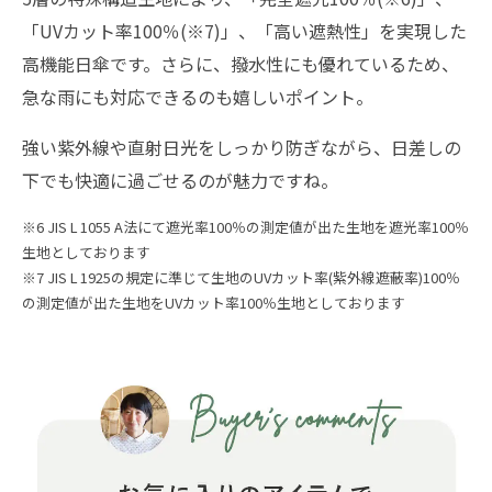
「UVカット率100％(※7)」、「高い遮熱性」を実現した
高機能日傘です。さらに、撥水性にも優れているため、
急な雨にも対応できるのも嬉しいポイント。
強い紫外線や直射日光をしっかり防ぎながら、日差しの
下でも快適に過ごせるのが魅力ですね。
※6 JIS L 1055 A法にて遮光率100％の測定値が出た生地を遮光率100％
生地としております
※7 JIS L 1925の規定に準じて生地のUVカット率(紫外線遮蔽率)100％
の測定値が出た生地をUVカット率100％生地としております