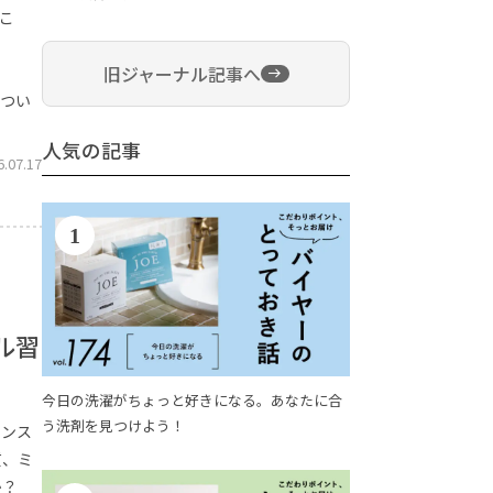
こ
旧ジャーナル記事へ
につい
人気の記事
6.07.17
1
ル習
今日の洗濯がちょっと好きになる。あなたに合
う洗剤を見つけよう！
ランス
質、ミ
か？