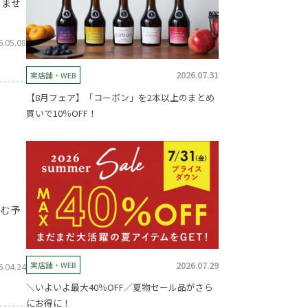
りませ
6.05.08
2026.07.31
実店舗・WEB
【8月フェア】「コーボン」を2本以上のまとめ
買いで10％OFF！
しむ予
2026.07.29
実店舗・WEB
6.04.24
＼いよいよ最大40％OFF／夏物セール品がさら
にお得に！