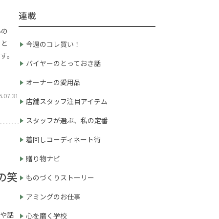
連載
いの
こと
今週のコレ買い！
ます。
バイヤーのとっておき話
オーナーの愛用品
6.07.31
店舗スタッフ注目アイテム
スタッフが選ぶ、私の定番
着回しコーディネート術
贈り物ナビ
の笑
ものづくりストーリー
アミングのお仕事
とや話
心を磨く学校