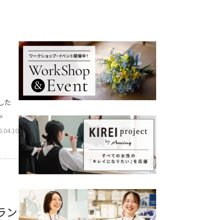
した
か。
6.04.10
ラン