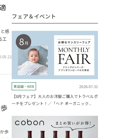
適
フェア＆イベント
」と感
る工
6.05.22
2026.07.31
実店舗・WEB
【8月フェア】大人のお洋服ご購入でトラベルポ
ーチをプレゼント！／「ヘナ オーガニック...
“歩
だか歩