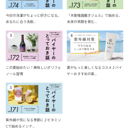
今日の洗濯がちょっと好きになる。
「木曽檜歯磨きジェル」で始める、
あなたに合う洗剤...
未来の笑顔を育む...
3
4
この夏始めたい！美味しいポリフェ
夏がもっと楽しくなるコスメ♪バイ
ノール習慣
ヤーおすすめの紫...
5
紫外線が気になる季節に♪ビタミン
Cで始めるインナ...