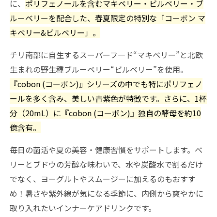
に、
ポリフェノールを含むマキベリー・ビルベリー・ブ
ルーベリーを配合した、春夏限定の特別な「コーボン マ
キベリー&ビルベリー」。
チリ南部に自生するスーパーフ―ド“マキベリー”と北欧
生まれの野生種ブルーベリー“ビルベリー”を使用。
『cobon (コーボン)』シリーズの中でも特にポリフェノ
ールを多く含み、美しい青紫色が特徴です。さらに、1杯
分（20mL）に『cobon (コーボン)』独自の酵母を約10
億含有。
毎日の菌活や夏の美容・健康習慣をサポートします。ベ
リーとブドウの芳醇な味わいで、水や炭酸水で割るだけ
でなく、ヨーグルトやスムージーに加えるのもおすす
め！暑さや紫外線が気になる季節に、内側から爽やかに
取り入れたいインナーケアドリンクです。