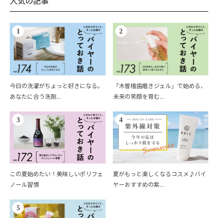
人気の記事
1
2
今日の洗濯がちょっと好きになる。
「木曽檜歯磨きジェル」で始める、
あなたに合う洗剤...
未来の笑顔を育む...
3
4
この夏始めたい！美味しいポリフェ
夏がもっと楽しくなるコスメ♪バイ
ノール習慣
ヤーおすすめの紫...
5