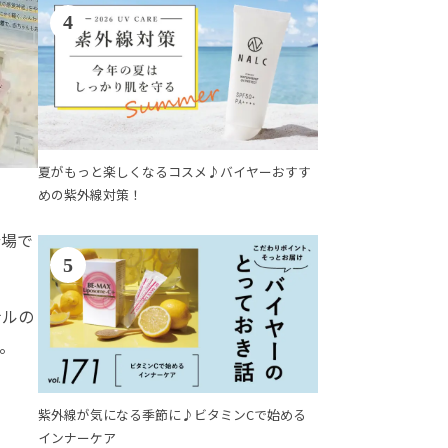
4
夏がもっと楽しくなるコスメ♪バイヤーおすす
めの紫外線対策！
船場で
5
ナルの
た。
紫外線が気になる季節に♪ビタミンCで始める
インナーケア