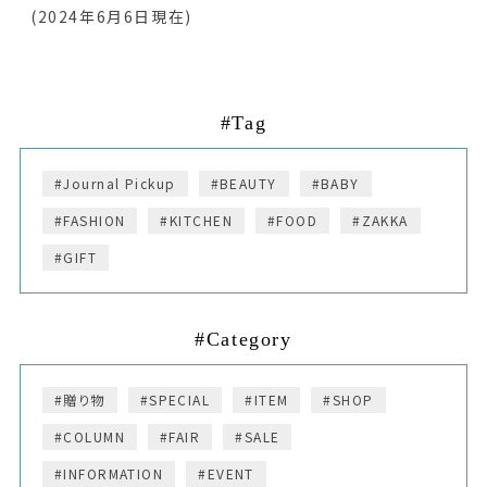
(2024年6月6日現在)
#Tag
#Journal Pickup
#BEAUTY
#BABY
#FASHION
#KITCHEN
#FOOD
#ZAKKA
#GIFT
#Category
#贈り物
#SPECIAL
#ITEM
#SHOP
#COLUMN
#FAIR
#SALE
#INFORMATION
#EVENT