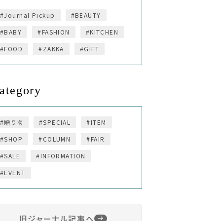
#Journal Pickup
#BEAUTY
#BABY
#FASHION
#KITCHEN
#FOOD
#ZAKKA
#GIFT
ategory
#贈り物
#SPECIAL
#ITEM
#SHOP
#COLUMN
#FAIR
#SALE
#INFORMATION
#EVENT
旧ジャーナル記事へ