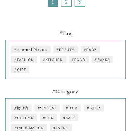
2
3
1
#Tag
#Journal Pickup
#BEAUTY
#BABY
#FASHION
#KITCHEN
#FOOD
#ZAKKA
#GIFT
#Category
#贈り物
#SPECIAL
#ITEM
#SHOP
#COLUMN
#FAIR
#SALE
#INFORMATION
#EVENT