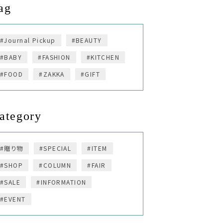
ag
#Journal Pickup
#BEAUTY
#BABY
#FASHION
#KITCHEN
#FOOD
#ZAKKA
#GIFT
ategory
#贈り物
#SPECIAL
#ITEM
#SHOP
#COLUMN
#FAIR
#SALE
#INFORMATION
#EVENT