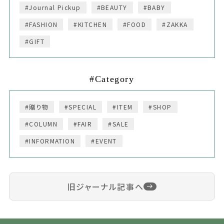
#Journal Pickup
#BEAUTY
#BABY
#FASHION
#KITCHEN
#FOOD
#ZAKKA
#GIFT
#Category
#贈り物
#SPECIAL
#ITEM
#SHOP
#COLUMN
#FAIR
#SALE
#INFORMATION
#EVENT
旧ジャーナル記事へ