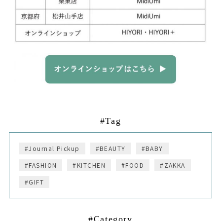
#Tag
#Journal Pickup
#BEAUTY
#BABY
#FASHION
#KITCHEN
#FOOD
#ZAKKA
#GIFT
#Category