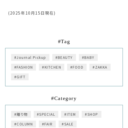
(2025年10
月15
日現在)
#Tag
#Journal Pickup
#BEAUTY
#BABY
#FASHION
#KITCHEN
#FOOD
#ZAKKA
#GIFT
#Category
#贈り物
#SPECIAL
#ITEM
#SHOP
#COLUMN
#FAIR
#SALE